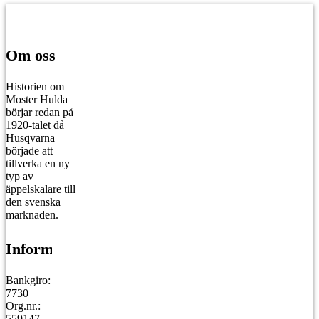
Om oss
Historien om
Moster Hulda
börjar redan på
1920-talet då
Husqvarna
började att
tillverka en ny
typ av
äppelskalare till
den svenska
marknaden.
Information
Bankgiro: 671-
7730
Org.nr.:
559147-